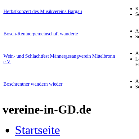
K
Herbstkonzert des Musikvereins Bargau
S
A
Bosch-Rentnergemeinschaft wanderte
S
A
Wein- und Schlachtfest Männergesangverein Mittelbronn
L
e.V.
H
A
Boschrentner wandern wieder
S
vereine-in-GD.de
Startseite