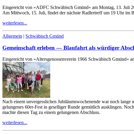
Eingereicht von »ADFC Schwäbisch Gmünd« am Montag, 13. Juli 
Am Mittwoch,
15
. Juli, findet der nächste Radlertreff um
19
Uhr im Bi
weiterlesen...
Allgemein
|
Schwäbisch Gmünd
Gemeinschaft erleben — Blaufahrt als würdiger Absc
Eingereicht von »Altersgenossenverein 1966 Schwäbisch Gmünd« am
Nach einem unvergesslichen Jubiläumswochenende war noch lange nic
gelungenes
60
er-​Fest in geselliger Runde gemütlich ausklingen. No
machte diesen Tag zu einem gelungenen Abschluss.
weiterlesen...