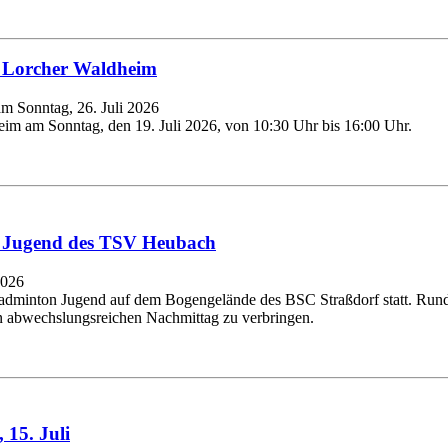
m Lorcher Waldheim
m Sonntag, 26. Juli 2026
heim am Sonntag, den
19
. Juli
2026
, von
10
:
30
Uhr bis
16
:
00
Uhr.
 Jugend des TSV Heubach
2026
Badminton Jugend auf dem Bogengelände des BSC Straßdorf statt. Ru
n abwechslungsreichen Nachmittag zu verbringen.
,
15
. Juli