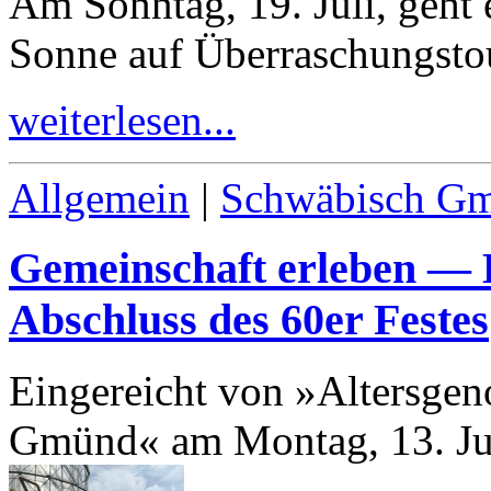
Am Sonntag,
19
. Juli, geht
Sonne auf Überraschungsto
weiterlesen...
Allgemein
|
Schwäbisch G
Gemeinschaft erleben — B
Abschluss des
60
er Festes
Eingereicht von »Altersge
Gmünd« am Montag, 13. Ju