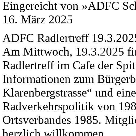
Eingereicht von »ADFC S
16. März 2025
ADFC Radlertreff
19
.
3
.
202
Am Mittwoch,
19
.
3
.
2025
fi
Radlertreff im Cafe der Spit
Informationen zum Bürgerb
Klarenbergstrasse“ und ein
Radverkehrspolitik von
19
Ortsverbandes
1985
. Mitgli
herzlich willkommen.