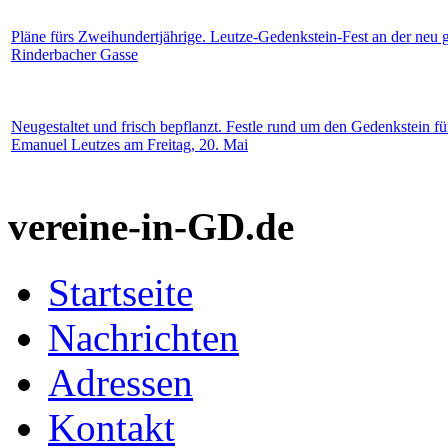
Pläne fürs Zweihundertjährige. Leutze-Gedenkstein-Fest an der neu g
Rinderbacher Gasse
Neugestaltet und frisch bepflanzt. Festle rund um den Gedenkstein f
Emanuel Leutzes am Freitag, 20. Mai
vereine-in-GD.de
Startseite
Nachrichten
Adressen
Kontakt