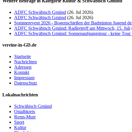
Weitere Beiträge in Kategorie Kultur & Schwäbisch Gmünd
ADFC Schwäbisch Gmünd
(26. Jul 2026)
ADFC Schwäbisch Gmünd
(26. Jul 2026)
Sommerevent 2026 - Bogenschießen der Badminton Jugend d
ADFC Schwäbisch Gmünd: Radlertreff am Mittwoch, 15. Juli
ADFC Schwäbisch Gmünd: Sonnenaufgangstour - keine Tour 
vereine-in-GD.de
Startseite
Nachrichten
Adressen
Kontakt
Impressum
Datenschutz
Lokalnachrichten
Schwäbisch Gmünd
Ostalbkreis
Rems-Murr
Sport
Kultur