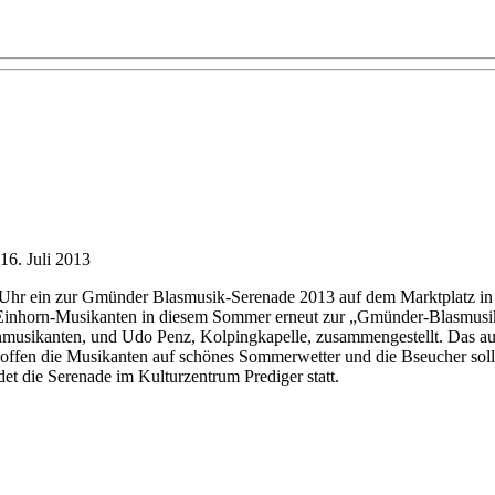
6. Juli 2013
Uhr ein zur Gmünder Blasmusik-​Serenade
2013
auf dem Marktplatz i
nhorn-​Musikanten in diesem Sommer erneut zur „Gmünder-​Blasmusik
rnmusikanten, und Udo Penz, Kolpingkapelle, zusammengestellt. Das au
ffen die Musikanten auf schönes Sommerwetter und die Bseucher soll
et die Serenade im Kulturzentrum Prediger statt.