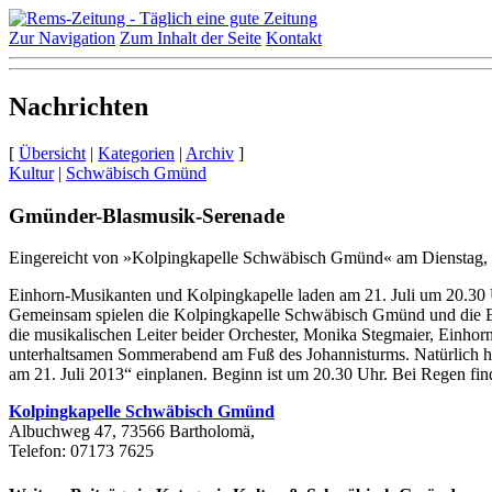
Zur Navigation
Zum Inhalt der Seite
Kontakt
Nachrichten
[
Übersicht
|
Kategorien
|
Archiv
]
Kultur
|
Schwäbisch Gmünd
Gmünder-​Blasmusik-​Serenade
Eingereicht von »Kolpingkapelle Schwäbisch Gmünd« am Dienstag, 1
Einhorn-​Musikanten und Kolpingkapelle laden am
21
. Juli um
20
.
30
Gemeinsam spielen die Kolpingkapelle Schwäbisch Gmünd und die Ei
die musikalischen Leiter beider Orchester, Monika Stegmaier, Einho
unterhaltsamen Sommerabend am Fuß des Johannisturms. Natürlich ho
am
21
. Juli
2013
“ einplanen. Beginn ist um
20
.
30
Uhr. Bei Regen find
Kolpingkapelle Schwäbisch Gmünd
Albuchweg 47, 73566 Bartholomä,
Telefon: 07173 7625