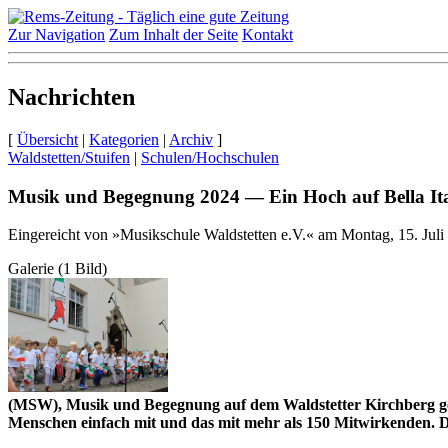
Zur Navigation
Zum Inhalt der Seite
Kontakt
Nachrichten
[
Übersicht
|
Kategorien
|
Archiv
]
Waldstetten/Stuifen
|
Schulen/Hochschulen
Musik und Begegnung
2024
— Ein Hoch auf Bella Ita
Eingereicht von »Musikschule Waldstetten e.V.« am Montag, 15. Juli
Galerie (1 Bild)
(MSW), Musik und Begegnung auf dem Waldstetter Kirchberg g
Menschen einfach mit und das mit mehr als
150
Mitwirkenden. Da