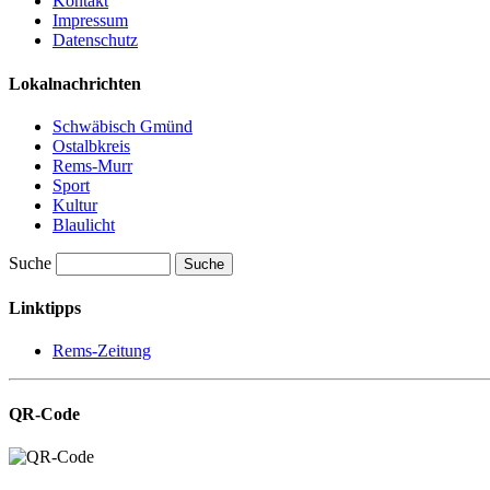
Kontakt
Impressum
Datenschutz
Lokalnachrichten
Schwäbisch Gmünd
Ostalbkreis
Rems-Murr
Sport
Kultur
Blaulicht
Suche
Suche
Linktipps
Rems-Zeitung
QR-Code