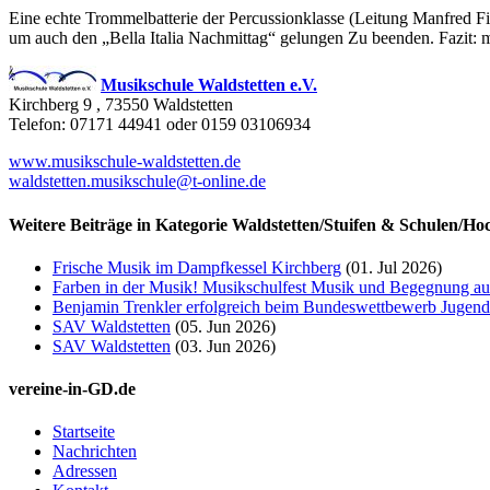
Eine echte Trommelbatterie der Percussionklasse (Leitung Manfred 
um auch den „Bella Italia Nachmittag“ gelungen Zu beenden. Fazit: 
Musikschule Waldstetten e.V.
Kirchberg 9 , 73550 Waldstetten
Telefon: 07171 44941 oder 0159 03106934
www.musikschule-waldstetten.de
waldstetten.musikschule@t-online.de
Weitere Beiträge in Kategorie Waldstetten/Stuifen & Schulen/Ho
Frische Musik im Dampfkessel Kirchberg
(01. Jul 2026)
Farben in der Musik! Musikschulfest Musik und Begegnung au
Benjamin Trenkler erfolgreich beim Bundeswettbewerb Jugend
SAV Waldstetten
(05. Jun 2026)
SAV Waldstetten
(03. Jun 2026)
vereine-in-GD.de
Startseite
Nachrichten
Adressen