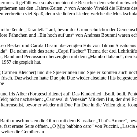
iederum satt gefüllt war so als mochten die Besucher dem sehr durchwa
tthemen aus den „Jahres-​Zeiten ‚“ von Antonio Vivaldi die Künste des T
n verbreiten viel Spaß, denn sie liefern Lieder, welche die Musikschu
 mitreißende „Tarantella“ auf, bevor der Grundschulchor der Gemeinsc
ricolore Fähnchen und „Ein hoch auf uns“ von Andreas Bourani waren echt
r Leo Becker und Carola Disam überzeugten Hits von Tilman Susato au
“. Da nahm sich das zarte „Capri Fischer“ Thema der drei Lehrkräfte
, Band und Percussion überzeugten mit dem „Mambo Italiano“, den kein
n
1957
eingespielt hat.
ng Carmen Bleicher) und die Spielerinnen und Spieler konnten auch no
g und frisch. Dazwischen hatte Due piu Due wieder absolute Hits beigeste
be
d Iris Alber (Fortgeschrittene) auf: Das Kinderlied „Bolli, bolli, Pent
 Held) nicht nachstehen: „Carnaval di Venezia“ Mit dem Hut, der drei 
itarrensolist, bevor er wieder mit Due Piu Due in die Vollen ging. K
p Barth umschmusten die Ohren mit dem Klassiker „That´s Amore“, bevo
, fast ernste Seite öffnen. „O
Mio
babbino caro“ von Puccini, „Lascia 
 weiter die Gemüter an.