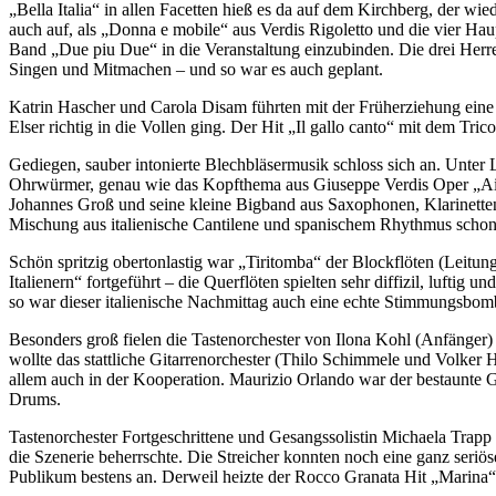
„
Bella Italia“ in allen Facetten hieß es da auf dem Kirchberg, der w
auch auf, als „Donna e mobile“ aus Verdis Rigoletto und die vier Haup
Band „Due piu Due“ in die Veranstaltung einzubinden. Die drei Herre
Singen und Mitmachen – und so war es auch geplant.
Katrin Hascher und Carola Disam führten mit der Früherziehung eine
Elser richtig in die Vollen ging. Der Hit „Il gallo canto“ mit dem T
Gediegen, sauber intonierte Blechbläsermusik schloss sich an. Unte
Ohrwürmer, genau wie das Kopfthema aus Giuseppe Verdis Oper „Aida
Johannes Groß und seine kleine Bigband aus Saxophonen, Klarinetten
Mischung aus italienische Cantilene und spanischem Rhythmus scho
Schön spritzig obertonlastig war „Tiritomba“ der Blockflöten (Leitu
Italienern“ fortgeführt – die Querflöten spielten sehr diffizil, lufti
so war dieser italienische Nachmittag auch eine echte Stimmungsbom
Besonders groß fielen die Tastenorchester von Ilona Kohl (Anfänger) un
wollte das stattliche Gitarrenorchester (Thilo Schimmele und Volker
allem auch in der Kooperation. Maurizio Orlando war der bestaunte G
Drums.
Tastenorchester Fortgeschrittene und Gesangssolistin Michaela Trap
die Szenerie beherrschte. Die Streicher konnten noch eine ganz seriöse
Publikum bestens an. Derweil heizte der Rocco Granata Hit „Marina“