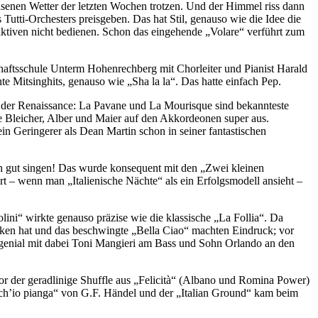
chsenen Wetter der letzten Wochen trotzen. Und der Himmel riss dann
utti-​Orchesters preisgeben. Das hat Stil, genauso wie die Idee die
laktiven nicht bedienen. Schon das eingehende „Volare“ verführt zum
haftsschule Unterm Hohenrechberg mit Chorleiter und Pianist Harald
e Mitsinghits, genauso wie „Sha la la“. Das hatte einfach Pep.
s der Renaissance: La Pavane und La Mourisque sind bekannteste
 Bleicher, Alber und Maier auf den Akkordeonen super aus.
 Geringerer als Dean Martin schon in seiner fantastischen
ch gut singen! Das wurde konsequent mit den „Zwei kleinen
uert – wenn man „Italienische Nächte“ als ein Erfolgsmodell ansieht –
olini“ wirkte genauso präzise wie die klassische „La Follia“. Da
Ecken hat und das beschwingte „Bella Ciao“ machten Eindruck; vor
ongenial mit dabei Toni Mangieri am Bass und Sohn Orlando an den
r der geradlinige Shuffle aus „Felicità“ (Albano und Romina Power)
ch’io pianga“ von G.F. Händel und der „Italian Ground“ kam beim