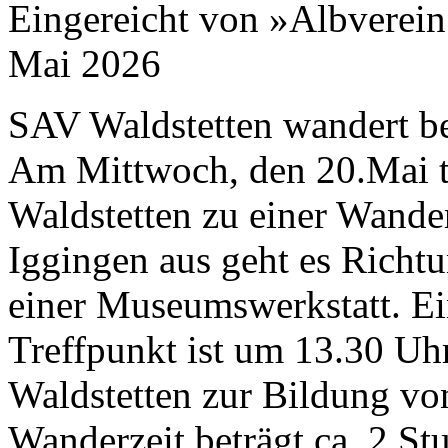
Eingereicht von »Albverein
Mai 2026
SAV Waldstetten wandert b
Am Mittwoch, den
20
.Mai t
Waldstetten zu einer Wande
Iggingen aus geht es Richt
einer Museumswerkstatt. Ein
Treffpunkt ist um
13
.
30
Uhr
Waldstetten zur Bildung vo
Wanderzeit beträgt ca.
2
Stu