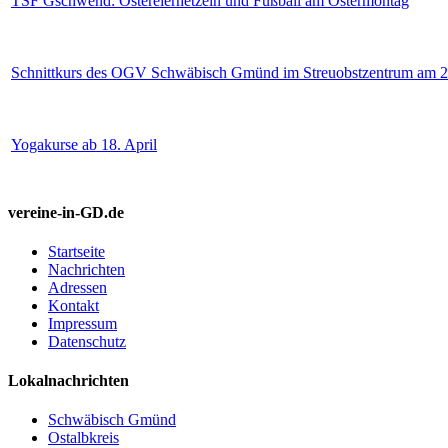
TSF Gschwend: Ostereierhetzeln und Fußball am Ostermontag
Schnittkurs des OGV Schwäbisch Gmünd im Streuobstzentrum am 2
Yogakurse ab 18. April
vereine-in-GD.de
Startseite
Nachrichten
Adressen
Kontakt
Impressum
Datenschutz
Lokalnachrichten
Schwäbisch Gmünd
Ostalbkreis