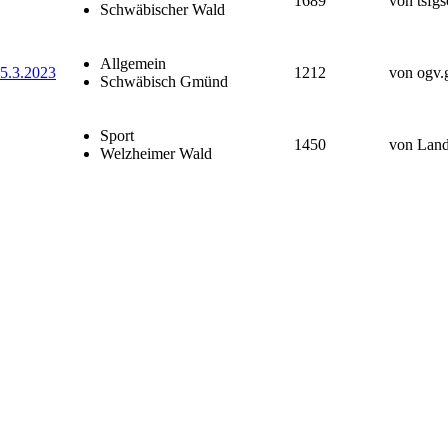
1689
von tsfg
Schwäbischer Wald
Allgemein
5.3.2023
1212
von ogv.
Schwäbisch Gmünd
Sport
1450
von Land
Welzheimer Wald