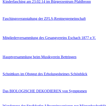
Kinderfasching am 23.02.14 im Bürgerzentrum Pfahlbronn
Faschingsveranstaltung der ZFLS-Rentnergemeinschaft
Mitgliederversammlung des Gesangvereins Eschach 1877 e.V.
Hauptversammlung beim Musikverein Bettringen
Schnittkurs im Obstgut des Erholungsheimes Schönblick
Das BIOLOGISCHE DEKODIEREN von Symptomen
Wanderung der Straßdorfer Albvereinssenioren zur Märzenbecherblü