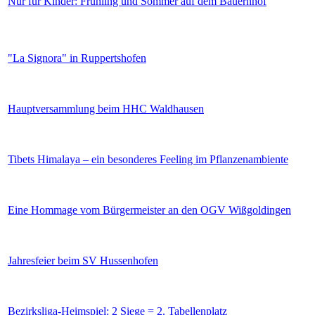
Nur für Kinder: Frühling und Sommer auf dem Bauernhof
"La Signora" in Ruppertshofen
Hauptversammlung beim HHC Waldhausen
Tibets Himalaya – ein besonderes Feeling im Pflanzenambiente
Eine Hommage vom Bürgermeister an den OGV Wißgoldingen
Jahresfeier beim SV Hussenhofen
Bezirksliga-Heimspiel: 2 Siege = 2. Tabellenplatz