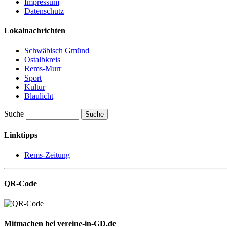
Impressum
Datenschutz
Lokalnachrichten
Schwäbisch Gmünd
Ostalbkreis
Rems-Murr
Sport
Kultur
Blaulicht
Suche
Suche
Linktipps
Rems-Zeitung
QR-Code
Mitmachen bei vereine-in-GD.de