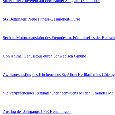
Straßdorfer Albverein auf dem Bühler Steig am 13. Oktober
SG Bettringen: Neue Fitness-Gesundheit-Kurse
Sechste Motorradausfahrt des Freundes- u. Förderkreises der Realsc
Con Anima: Genusstour durch Schwäbisch Gmünd
Zweitagesausflug des Kirchenchors St. Alban Herlikofen ins Chiem
Vielversprechender Rettungshundenachwuchs bei den Gmünder Malt
Ausflug des Jahrgangs 1953 Heuchlingen