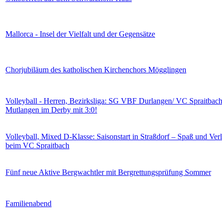
Mallorca - Insel der Vielfalt und der Gegensätze
Chorjubiläum des katholischen Kirchenchors Mögglingen
Volleyball - Herren, Bezirksliga: SG VBF Durlangen/ VC Spraitbach
Mutlangen im Derby mit 3:0!
Volleyball, Mixed D-Klasse: Saisonstart in Straßdorf – Spaß und Ver
beim VC Spraitbach
Fünf neue Aktive Bergwachtler mit Bergrettungsprüfung Sommer
Familienabend